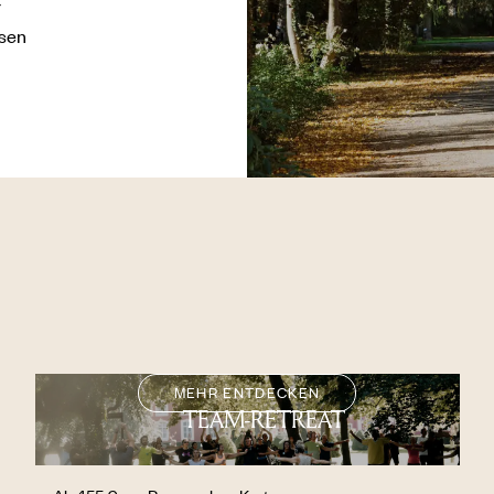
r
usen
MEHR ENTDECKEN
TEAM-RETREAT