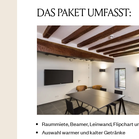
DAS PAKET UMFASST:
Raummiete, Beamer, Leinwand, Flipchart 
Auswahl warmer und kalter Getränke