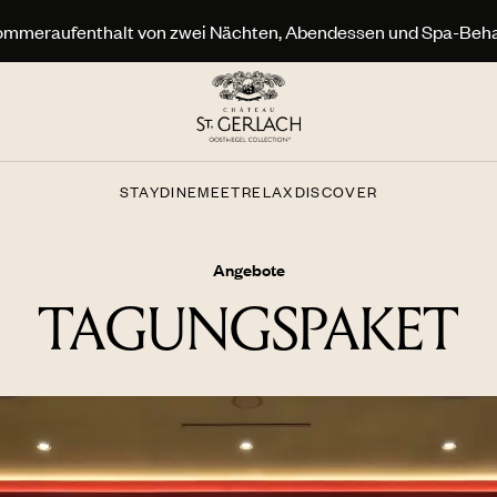
ommeraufenthalt von zwei Nächten, Abendessen und Spa-Beh
STAY
DINE
MEET
RELAX
DISCOVER
Angebote
TAGUNGSPAKET