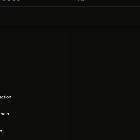
ection
hein
n