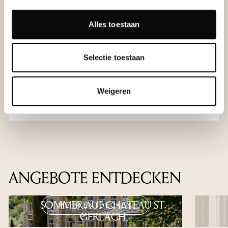
Köstliches Frühstück
Eine Flasche 265 rosé und Pralinen bei der Ankunft
Alles toestaan
auf dem Zimmer
Fünf-Gänge-Diner im Les Salons (ohne Getränke)
Selectie toestaan
Später Check-out (je nach Verfügbarkeit)
Weigeren
JETZT BUCHEN
ANGEBOTE ENTDECKEN
SOMMER AUF CHÂTEAU ST.
MEHR ENTDECKEN
GERLACH