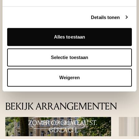
Een heerlijk ontbijt
Een fles 265 rosé en chocolade op de kamer bij
Details tonen
aankomst
Een vijfgangendiner bij Les Salons (exclusief drank)
Late check-out (afhankelijk van beschikbaarheid)
Alles toestaan
Selectie toestaan
BOEK NU
Weigeren
BEKIJK ARRANGEMENTEN
ZOMER OP CHÂTEAU ST.
ONTDEK MEER
GERLACH