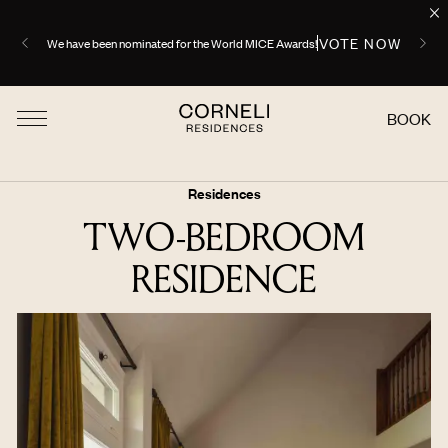
VOTE NOW
We have been nominated for the World MICE Awards!
BOOK
Residences
TWO-BEDROOM
RESIDENCE