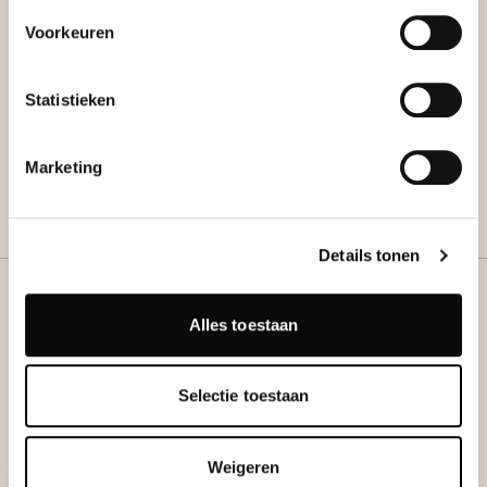
Voorkeuren
Statistieken
Marketing
Details tonen
Discover
Alles toestaan
CHÂTEAU
ST. GERLACH
Selectie toestaan
Uncover everything our country estate has to offer.
GALLERY
Weigeren