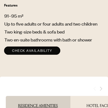
Features
91–95 m²
Up to five adults or four adults and
two children
Two king-size beds & sofa bed
Two en-suite bathrooms with bath or shower
CHECK AVAILABILITY
RESIDENCE AMENITIES
HOTEL FACI