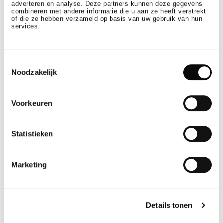
adverteren en analyse. Deze partners kunnen deze gegevens
combineren met andere informatie die u aan ze heeft verstrekt
of die ze hebben verzameld op basis van uw gebruik van hun
services.
SUN
SUN
-
21
25
JUN
OCT
Toestemmingsselectie
Noodzakelijk
Voorkeuren
Wellness
WEKELIJKSE YOGASESSIES IN DE BUITENLUCHT
Statistieken
Marketing
SUN
WED
-
9
12
AUG
AUG
Details tonen