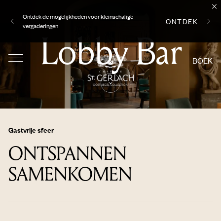
Ontdek de mogelijkheden voor kleinschalige
ONTDEK
vergaderingen
Lobby Bar
BOEK
Gastvrije sfeer
ONTSPANNEN
SAMENKOMEN