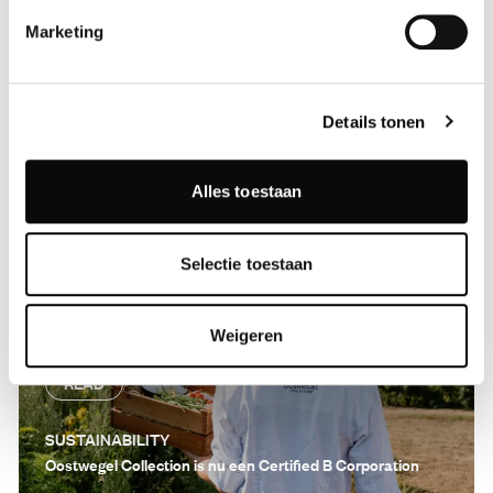
READ
Marketing
NEWS
Oostwegel Collection bekroond met MICHELIN Sleutels, een
nieuwe mijlpaal in gastvrijheid
Details tonen
Alles toestaan
Selectie toestaan
Weigeren
READ
SUSTAINABILITY
Oostwegel Collection is nu een Certified B Corporation