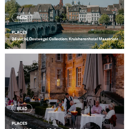
READ
PLACES
24 uur bij Oostwegel Collection: Kruisherenhotel Maastricht
READ
PLACES