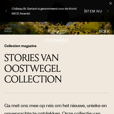
ONTDEK
Uw perfecte zomer begint hier, ontdek onze aanbiedingen
BOEK
Collection magazine
STORIES VAN
OOSTWEGEL
COLLECTION
Ga met ons mee op reis om het nieuwe, unieke en
onverwachte te ontdekken. Onze collectie van