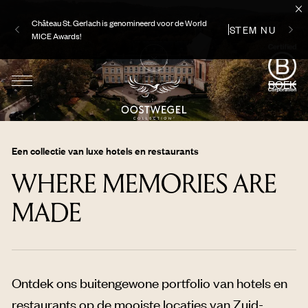
is genomineerd voor de World
STEM NU
Uw perfecte zomer beg
BOEK
Een collectie van luxe hotels en restaurants
WHERE MEMORIES ARE
MADE
Ontdek ons buitengewone portfolio van hotels en
restaurants op de mooiste locaties van Zuid-