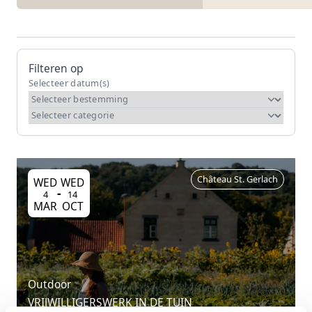
Filteren op
Château St. Gerlach
WED
WED
-
4
14
MAR
OCT
Outdoor
VRIJWILLIGERSWERK IN DE TUIN