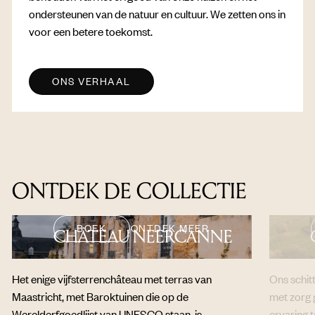
ondersteunen van de natuur en cultuur. We zetten ons in
voor een betere toekomst.
ONS VERHAAL
ONTDEK DE COLLECTIE
BOEK
ONTDEK MEER
CHÂTEAU NEERCANNE
Het enige vijfsterrenchâteau met terras van
Ons schit
Maastricht, met Baroktuinen die op de
met zorg 
Werelderfgoedlijst van UNESCO staan, is
ervaring 