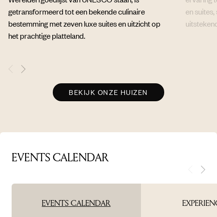
getransformeerd tot een bekende culinaire
en suites,
bestemming met zeven luxe suites en uitzicht op
uitsteken
het prachtige platteland.
BEKIJK ONZE HUIZEN
EVENTS CALENDAR
EVENTS CALENDAR
EXPERIEN