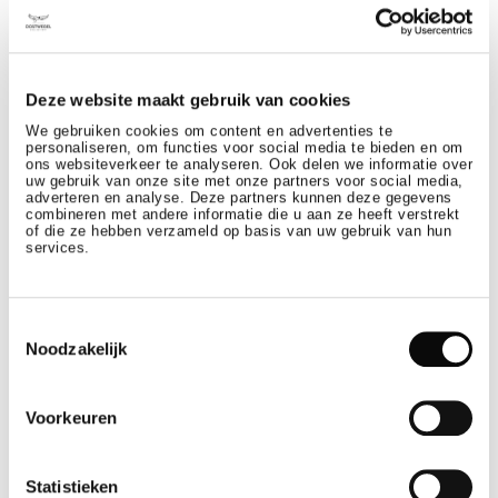
Château St. Gerlach
SUN
SUN
Deze website maakt gebruik van cookies
-
21
25
JUN
OCT
We gebruiken cookies om content en advertenties te
personaliseren, om functies voor social media te bieden en om
ons websiteverkeer te analyseren. Ook delen we informatie over
uw gebruik van onze site met onze partners voor social media,
adverteren en analyse. Deze partners kunnen deze gegevens
combineren met andere informatie die u aan ze heeft verstrekt
of die ze hebben verzameld op basis van uw gebruik van hun
Wellness
services.
WEKELIJKSE YOGASESSIES IN DE BUITENLUCHT
Toestemmingsselectie
Noodzakelijk
Château St. Gerlach
SUN
WED
-
9
12
AUG
AUG
Voorkeuren
Statistieken