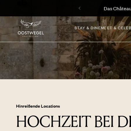
!
Ihr perf
JETZT ABSTIMMEN
STAY & DINE
MEET & CELE
Hinreißende Locations
HOCHZEIT BEI D