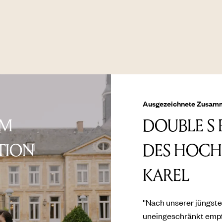
Ausgezeichnete Zusamme
IM
DOUBLE S 
TION
DES HOCHZ
KAREL
''Nach unserer jüngst
uneingeschränkt empfe