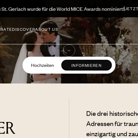
ekter Sommer beginnt hier, entdecken Sie unsere Angebote
EN
BRATE
DISCOVER
ABOUT US
Hochzeiten
INFORMIEREN
Die drei historisc
ER
Adressen für traum
einzigartig und zaub