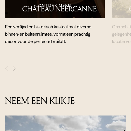
ONTDEK MEER
CHÂTEAU NEERCANNE
Een verfijnd en historisch kasteel met diverse
Ons schit
binnen-en buitenruimtes, vormt een prachtig
gelegenhei
decor voor de perfecte bruiloft.
locatie vo
NEEM EEN KIJKJE