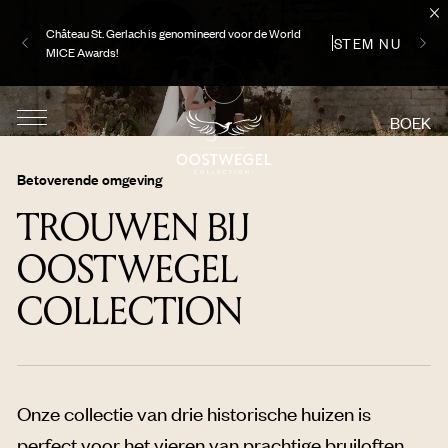
Château St. Gerlach is genomineerd voor de World
STEM NU
MICE Awards!
BOEK
Betoverende omgeving
TROUWEN BIJ
OOSTWEGEL
COLLECTION
Onze collectie van drie historische huizen is
perfect voor het vieren van prachtige bruiloften.