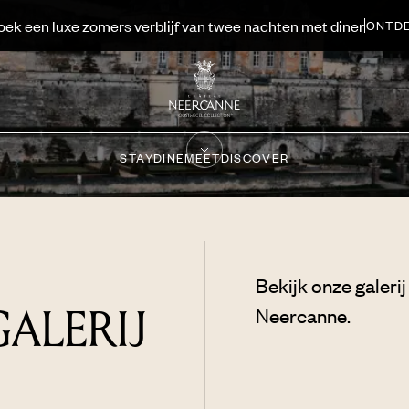
oek een luxe zomers verblijf van twee nachten met diner
ONTD
STAY
DINE
MEET
DISCOVER
Bekijk onze galeri
ALERIJ
Neercanne.