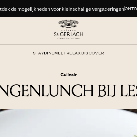
Wij zijn genomineerd voor de World MICE Awards!
STEM NU
STAY
DINE
MEET
RELAX
DISCOVER
Culinair
GENLUNCH BIJ LE