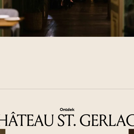
Ontdek
HÂTEAU ST. GERLA