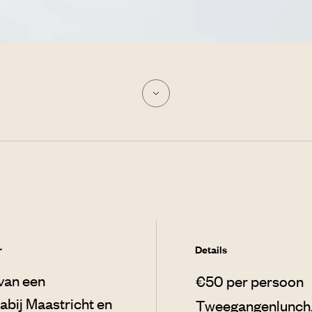
r
Details
 van een
€50 per persoon
nabij Maastricht en
Tweegangenlunch,