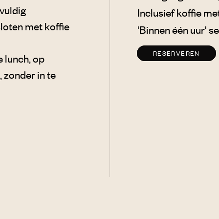
vuldig
Inclusief koffie me
loten met koffie
'Binnen één uur' s
RESERVEREN
e lunch, op
 zonder in te