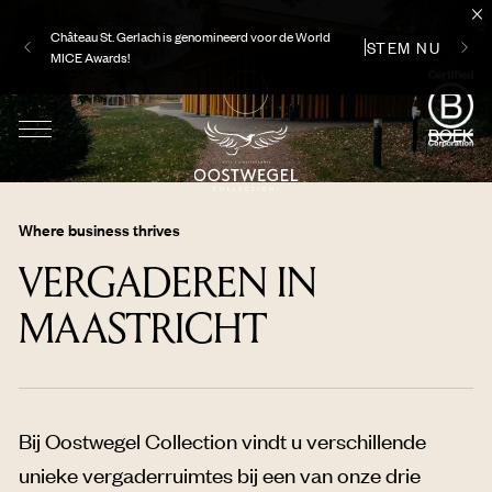
Château St. Gerlach is genomineerd voor de World
STEM NU
MICE Awards!
BOEK
Where business thrives
VERGADEREN IN
MAASTRICHT
Bij Oostwegel Collection vindt u verschillende
unieke vergaderruimtes bij een van onze drie