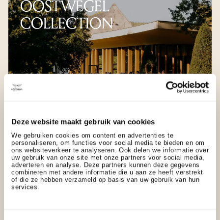
OOSTWEGEL
COLLECTION
Deze website maakt gebruik van cookies
We gebruiken cookies om content en advertenties te
Zeer geslaagd evenement
personaliseren, om functies voor social media te bieden en om
ons websiteverkeer te analyseren. Ook delen we informatie over
INTERSNACK NEDERLAND
uw gebruik van onze site met onze partners voor social media,
adverteren en analyse. Deze partners kunnen deze gegevens
combineren met andere informatie die u aan ze heeft verstrekt
of die ze hebben verzameld op basis van uw gebruik van hun
''Tijdens ons evenement in juli 2024 hebben we
services.
optimaal gebruikgemaakt van de verschillende locaties
van Oostwegel Collection. Zo verbleven we in Château