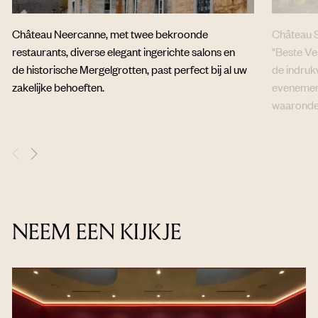
Château Neercanne, met twee bekroonde
Château S
restaurants, diverse elegant ingerichte salons en
"Beste Ve
de historische Mergelgrotten, past perfect bij al uw
de indru
zakelijke behoeften.
evenement
waaronder 
NEEM EEN KIJKJE