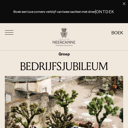
ONTDEK
Boek een luxe zomers verblijf van twee nachten met diner
BOEK
Groep
BEDRIJFSJUBILEUM