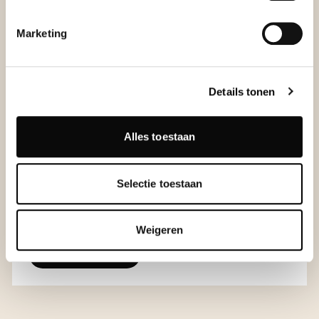
Marketing
Start om 18.00 of 19.00 uur met een feestelijk
welkomstaperitief
Details tonen
Vijfgangen walking dinner
Vijf uur drankenarrangement
Late night snack
Alles toestaan
Zaalhuur
Vanaf €140 per persoon exclusief btw
Selectie toestaan
(Sterke dranken, entertainment, vervoer, meubilair,
decoraties & hotelsuites zijn niet inbegrepen)
Weigeren
RESERVEER