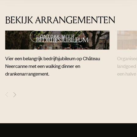
BEKIJK ARRANGEMENTEN
ONTDEK MEER
BEDRIJFSJUBILEUM
Vier een belangrijk bedrijfsjubileum op Château
Organisee
Neercanne met een walking dinner en
landgoed
drankenarrangement.
een halve 